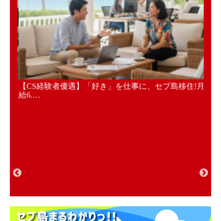
加速さ
【CS経験者優遇】「好き」を仕事に、セブ島移住!月
【2
給6.…
採用