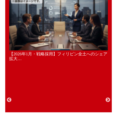
ームで
【2026年1月・戦略採用】フィリピン全土へのシェア
【2
拡大…
採用