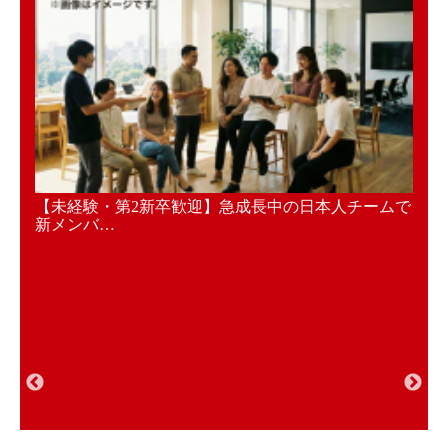
加速さ
【未経験・第2新卒歓迎】急成長中の日本人チームで
【C
新メンバ…
給6.