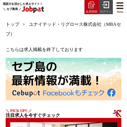
英語力を活かした求人サイト！
＼ セブ島発 ／
会員登録
ログイン
Menu
トップ
ユナイテッド・リグロース株式会社（MBAセ
ブ）
こちらは求人掲載を終了しております
＼ PICK UP!! ／
注目求人を今すぐチェック